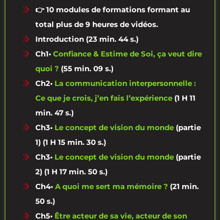
👉 10 modules de formations formant au
total plus de 9 heures de vidéos.
Introduction (23 min. 44 s.)
Ch1•
Confiance & Estime de Soi, ça veut dire
quoi ?
(55 min. 09 s.)
Ch2•
La communication interpersonnelle :
Ce que je crois, j’en fais l’expérience
(1 H 11
min. 47 s.)
Ch3•
Le concept de vision du monde
(partie
1) (1 H 15 min. 30 s.)
Ch3•
Le concept de vision du monde
(partie
2) (1 H 17 min. 50 s.)
Ch4•
A quoi me sert ma mémoire ?
(21 min.
50 s.)
Ch5•
Être acteur de sa vie, acteur de son