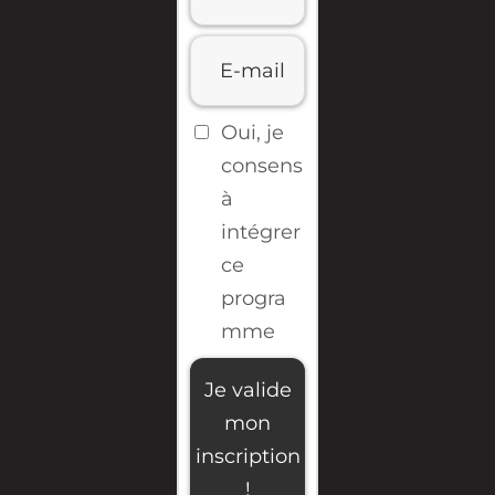
Oui, je
consens
à
intégrer
ce
progra
mme
Je valide
mon
inscription
!