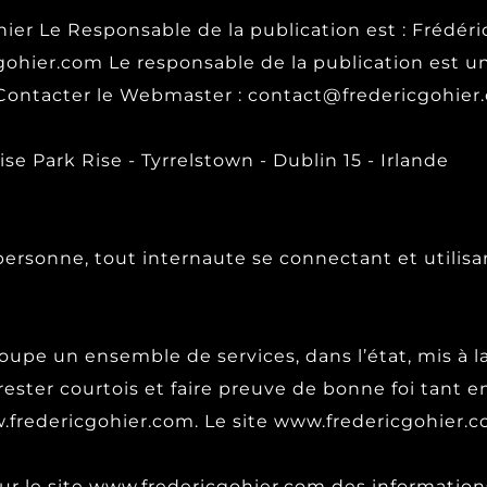
ohier Le Responsable de la publication est : Frédér
cgohier.com Le responsable de la publication est 
Contacter le Webmaster : contact@fredericgohier.c
ise Park Rise - Tyrrelstown - Dublin 15 - Irlande
t personne, tout internaute se connectant et utilis
pe un ensemble de services, dans l’état, mis à la d
rester courtois et faire preuve de bonne foi tant en
fredericgohier.com. Le site www.fredericgohier.c
sur le site www.fredericgohier.com des information