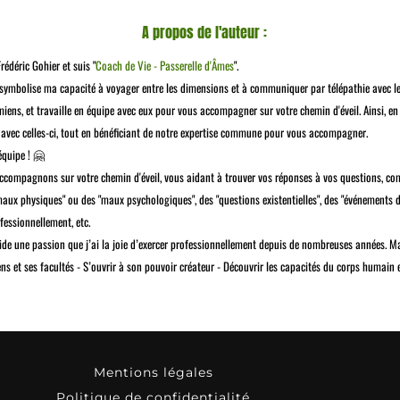
A propos de l'auteur :
rédéric Gohier et suis "
Coach de Vie - Passerelle d'Âmes
".
" symbolise ma capacité à voyager entre les dimensions et à communiquer par télépathie avec 
s miens, et travaille en équipe avec eux pour vous accompagner sur votre chemin d'éveil. Ainsi, 
 avec celles-ci, tout en bénéficiant de notre expertise commune pour vous accompagner.
équipe ! 🤗​
compagnons sur votre chemin d'éveil, vous aidant à trouver vos réponses à vos questions, com
maux physiques" ou des "maux psychologiques", des "questions existentielles", des "événements de 
ofessionnellement, etc.
de une passion que j’ai la joie d’exercer professionnellement depuis de nombreuses années. Ma 
ns et ses facultés - S’ouvrir à son pouvoir créateur - Découvrir les capacités du corps humain e
Mentions légales
Politique de confidentialité