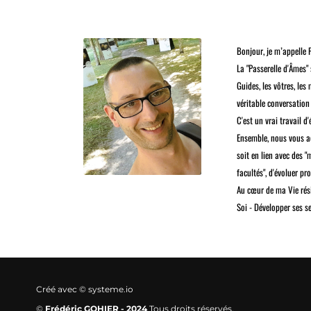
Bonjour, je m’appelle F
La "Passerelle d'Âmes
Guides, les vôtres, le
véritable conversation
C'est un vrai travail d'
Ensemble, nous vous ac
soit en lien avec des "
facultés", d'évoluer pr
Au cœur de ma Vie rési
Soi - Développer ses se
Créé avec ©
systeme.io
©
Frédéric GOHIER - 2024
Tous droits réservés.